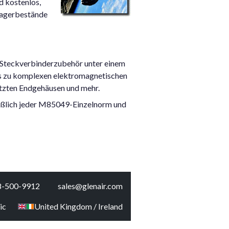
d kostenlos,
 Lagerbestände
 Steckverbinderzubehör unter einem
is zu komplexen elektromagnetischen
tzten Endgehäusen und mehr.
ießlich jeder M85049-Einzelnorm und
8-500-9912
sales@glenair.com
ic
United Kingdom / Ireland