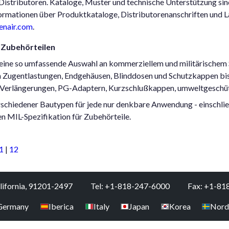
Distributoren. Kataloge, Muster und technische Unterstützung sin
nformationen über Produktkataloge, Distributorenanschriften und
enair.com
.
 Zubehörteilen
 eine so umfassende Auswahl an kommerziellem und militärischem
en Zugentlastungen, Endgehäusen, Blinddosen und Schutzkappen b
Verlängerungen, PG-Adaptern, Kurzschlußkappen, umweltgeschü
erschiedener Bautypen für jede nur denkbare Anwendung - einschl
en MIL-Spezifikation für Zubehörteile.
1
|
12
alifornia, 91201-2497
Tel: +1-818-247-6000
Fax: +1-81
Germany
Iberica
Italy
Japan
Korea
Nord