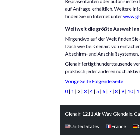
Repräsentanten oder autorisierten 
auf Anfrage, erhältlich. Weitere I
finden Sie im Internet unter
www.gl
Weltweit die größte Auswahl an
Nirgendwo auf der Welt finden Sie
Dach wie bei Glenair: von einfach
Abschirm- und Anschlußsystemen, 
Glenair fertigt hunderttausende v
praktisch jeder anderen noch aktiv
Vorige Seite
Folgende Seite
0
|
1
|
2
|
3
|
4
|
5
|
6
|
7
|
8
|
9
|
10
|
1
Glenair, 1211 Air Way, Glendale, C
United States
France