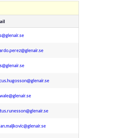
il
s@glenair.se
ardo.perez@glenair.se
es@glenair.se
cus.hugosson@glenair.se
p.wale@glenair.se
tus.runesson@glenair.se
fan.maljkovic@glenair.se