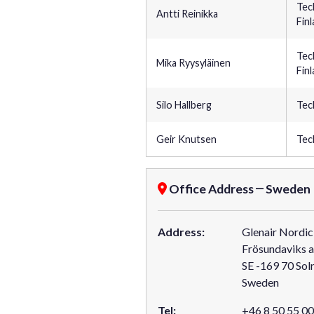
Tec
Antti Reinikka
Fin
Tec
Mika Ryysyläinen
Fin
Silo Hallberg
Tec
Geir Knutsen
Tec
Office Address
Sweden
Address:
Glenair Nordi
Frösundaviks a
SE -169 70 Sol
Sweden
Tel:
+46 8 50 55 00