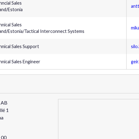
hncial Sales
antt
land/Estonia
hnical Sales
mik
land/Estonia/Tactical Interconnect Systems
hnical Sales Support
silo
hnical Sales Engineer
gei
c AB
llé 1
na
 00