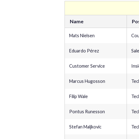
Name
Po
Mats Nielsen
Cou
Eduardo Pérez
Sal
Customer Service
Ins
Marcus Hugosson
Tec
Filip Wale
Tec
Pontus Runesson
Tec
Stefan Maljkovic
Tec