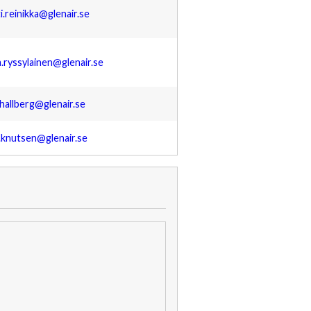
i.reinikka@glenair.se
a.ryssylainen@glenair.se
.hallberg@glenair.se
r.knutsen@glenair.se