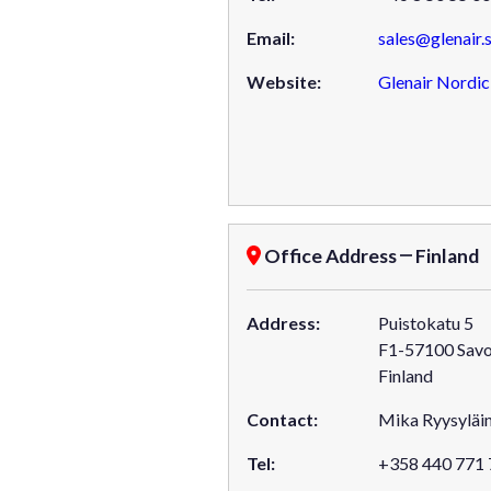
Email:
sales@glenair.
Website:
Glenair Nordi
Office Address
Finland
Address:
Puistokatu 5
F1-57100 Savo
Finland
Contact:
Mika Ryysyläi
Tel:
+358 440 771