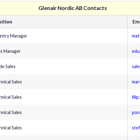
Glenair Nordic AB Contacts
sition
Ema
ntry Manager
mat
es Manager
edu
ide Sales
sal
hnical Sales
mar
hnical Sales
fili
hnical Sales
pon
hnical Sales
ste