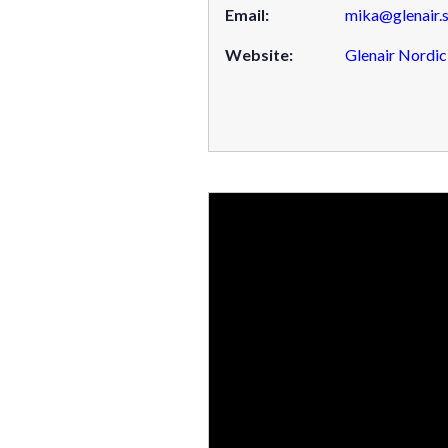
Email:
mika@glenair.
Website:
Glenair Nordi