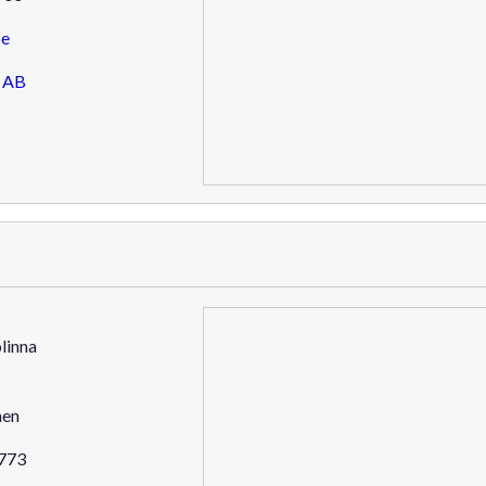
se
c AB
linna
nen
 773